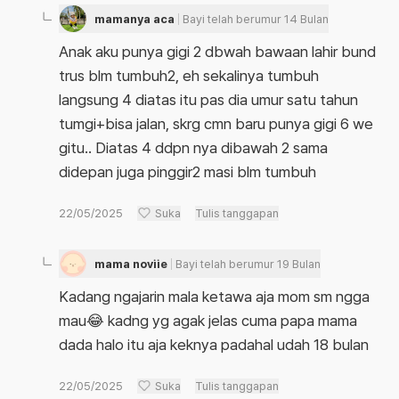
mamanya aca
Bayi telah berumur 14 Bulan
Anak aku punya gigi 2 dbwah bawaan lahir bund
trus blm tumbuh2, eh sekalinya tumbuh
langsung 4 diatas itu pas dia umur satu tahun
tumgi+bisa jalan, skrg cmn baru punya gigi 6 we
gitu.. Diatas 4 ddpn nya dibawah 2 sama
didepan juga pinggir2 masi blm tumbuh
22/05/2025
Suka
Tulis tanggapan
mama noviie
Bayi telah berumur 19 Bulan
Kadang ngajarin mala ketawa aja mom sm ngga
mau😂 kadng yg agak jelas cuma papa mama
dada halo itu aja keknya padahal udah 18 bulan
22/05/2025
Suka
Tulis tanggapan