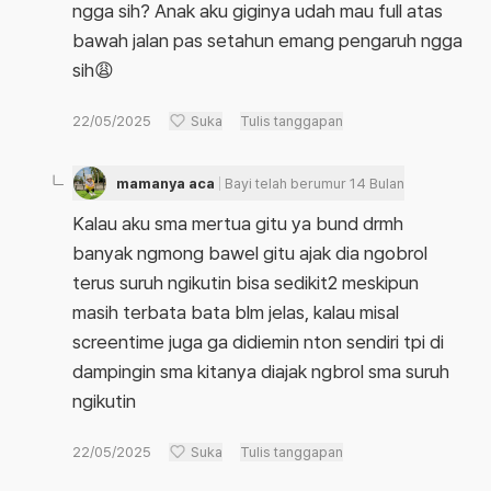
ngga sih? Anak aku giginya udah mau full atas
bawah jalan pas setahun emang pengaruh ngga
sih😩
22/05/2025
Suka
Tulis tanggapan
mamanya aca
Bayi telah berumur 14 Bulan
Kalau aku sma mertua gitu ya bund drmh
banyak ngmong bawel gitu ajak dia ngobrol
terus suruh ngikutin bisa sedikit2 meskipun
masih terbata bata blm jelas, kalau misal
screentime juga ga didiemin nton sendiri tpi di
dampingin sma kitanya diajak ngbrol sma suruh
ngikutin
22/05/2025
Suka
Tulis tanggapan