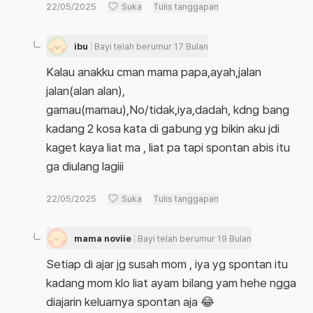
22/05/2025
Suka
Tulis tanggapan
ibu
Bayi telah berumur 17 Bulan
Kalau anakku cman mama papa,ayah,jalan
jalan(alan alan),
gamau(mamau),No/tidak,iya,dadah, kdng bang
kadang 2 kosa kata di gabung yg bikin aku jdi
kaget kaya liat ma , liat pa tapi spontan abis itu
ga diulang lagiii
22/05/2025
Suka
Tulis tanggapan
mama noviie
Bayi telah berumur 19 Bulan
Setiap di ajar jg susah mom , iya yg spontan itu
kadang mom klo liat ayam bilang yam hehe ngga
diajarin keluarnya spontan aja 😂