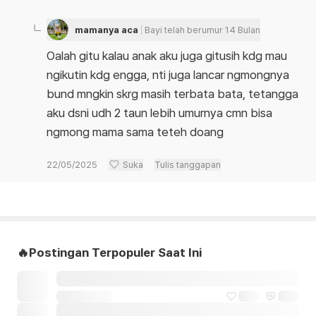
mamanya aca
Bayi telah berumur 14 Bulan
Oalah gitu kalau anak aku juga gitusih kdg mau
ngikutin kdg engga, nti juga lancar ngmongnya
bund mngkin skrg masih terbata bata, tetangga
aku dsni udh 2 taun lebih umurnya cmn bisa
ngmong mama sama teteh doang
22/05/2025
Suka
Tulis tanggapan
🔥Postingan Terpopuler Saat Ini