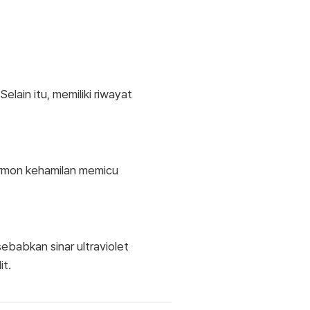
lain itu, memiliki riwayat
rmon kehamilan memicu
sebabkan sinar ultraviolet
t.