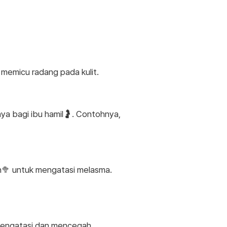
memicu radang pada kulit.
ya bagi ibu hamil🤰. Contohnya,
n🥦 untuk mengatasi melasma.
mengatasi dan mencegah