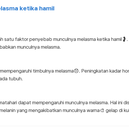
asma ketika hamil
ah satu faktor penyebab munculnya melasma ketika hamil🤰. Se
yebabkan munculnya melasma.
 mempengaruhi timbulnya melasma😞. Peningkatan kadar ho
ada tubuh.
nar matahari dapat mempengaruhi munculnya melasma. Hal ini di
lanin yang mengakibatkan munculnya warna🎨 gelap di kuli