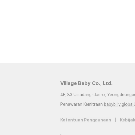
Village Baby Co., Ltd.
4F, 83 Uisadang-daero, Yeongdeungpo
Penawaran Kemitraan
babybilly.global
Ketentuan Penggunaan
|
Kebijak