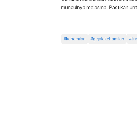
munculnya melasma. Pastikan unt
#
kehamilan
#
gejalakehamilan
#
tr