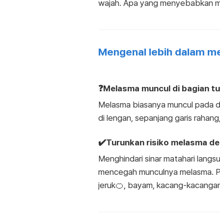
wajah. Apa yang menyebabkan m
Mengenal lebih dalam m
❓Melasma muncul di bagian t
Melasma biasanya muncul pada dahi
di lengan, sepanjang garis rahang
✔️Turunkan risiko melasma den
Menghindari sinar matahari lang
mencegah munculnya melasma. Pa
jeruk🍊, bayam, kacang-kacangan