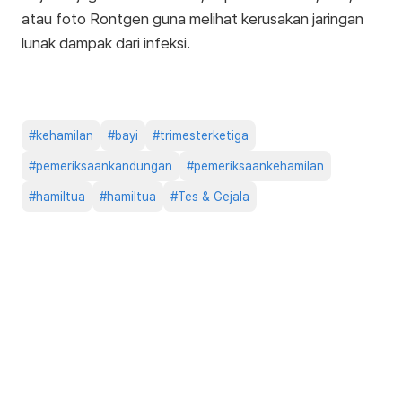
atau foto Rontgen guna melihat kerusakan jaringan
lunak dampak dari infeksi.
#
kehamilan
#
bayi
#
trimesterketiga
#
pemeriksaankandungan
#
pemeriksaankehamilan
#
hamiltua
#
hamiltua
#
Tes & Gejala