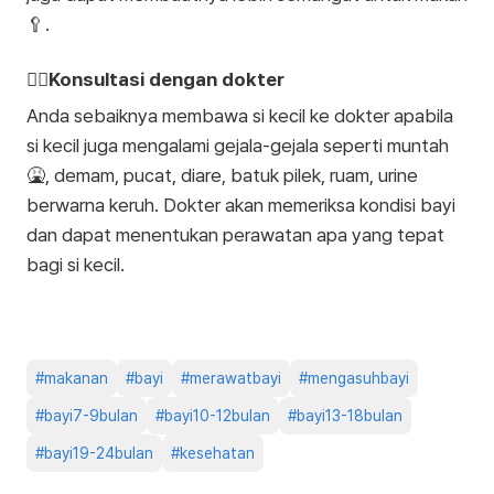
🥄.
👩‍⚕️Konsultasi dengan dokter
Anda sebaiknya membawa si kecil ke dokter apabila
si kecil juga mengalami gejala-gejala seperti muntah
🤮, demam, pucat, diare, batuk pilek, ruam, urine
berwarna keruh. Dokter akan memeriksa kondisi bayi
dan dapat menentukan perawatan apa yang tepat
bagi si kecil.
#
makanan
#
bayi
#
merawatbayi
#
mengasuhbayi
#
bayi7-9bulan
#
bayi10-12bulan
#
bayi13-18bulan
#
bayi19-24bulan
#
kesehatan