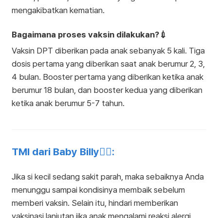
mengakibatkan kematian.
Bagaimana proses vaksin dilakukan?💉
Vaksin DPT diberikan pada anak sebanyak 5 kali. Tiga
dosis pertama yang diberikan saat anak berumur 2, 3,
4 bulan. Booster pertama yang diberikan ketika anak
berumur 18 bulan, dan booster kedua yang diberikan
ketika anak berumur 5-7 tahun.
TMI dari Baby Billy👩‍⚕️:
Jika si kecil sedang sakit parah, maka sebaiknya Anda
menunggu sampai kondisinya membaik sebelum
memberi vaksin. Selain itu, hindari memberikan
vaksinasi lanjutan jika anak mengalami reaksi alergi