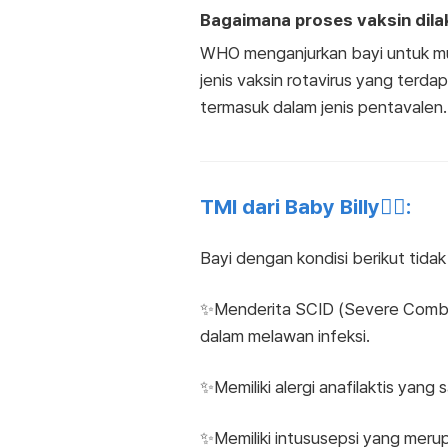
Bagaimana proses vaksin dil
WHO menganjurkan bayi untuk mul
jenis vaksin rotavirus yang terd
termasuk dalam jenis pentavalen.
TMI dari Baby Billy👩‍⚕️:
Bayi dengan kondisi berikut tida
✨Menderita SCID (Severe Combi
dalam melawan infeksi.
✨Memiliki alergi anafilaktis yang
✨Memiliki intususepsi yang mer