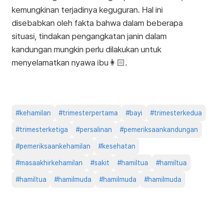
kemungkinan terjadinya keguguran. Hal ini
disebabkan oleh fakta bahwa dalam beberapa
situasi, tindakan pengangkatan janin dalam
kandungan mungkin perlu dilakukan untuk
menyelamatkan nyawa ibu👩🏻.
#
kehamilan
#
trimesterpertama
#
bayi
#
trimesterkedua
#
trimesterketiga
#
persalinan
#
pemeriksaankandungan
#
pemeriksaankehamilan
#
kesehatan
#
masaakhirkehamilan
#
sakit
#
hamiltua
#
hamiltua
#
hamiltua
#
hamilmuda
#
hamilmuda
#
hamilmuda