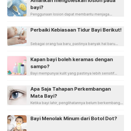
Amankah mengoleskan losion pada
bayi?
Penggunaan losion dapat membantu menjaga
kelembaban dan kesehatan kulit bayi. Namun,
sebenarnya apak
Perbaiki Kebiasaan Tidur Bayi Berikut!
Sebagai orang tua baru, pastinya banyak hal baru
yang harus dipelajari dalam merawat si kecil. Terma
Kapan bayi boleh keramas dengan
sampo?
Bayi mempunyai kulit yang pastinya lebih sensitif
daripada orang dewasa. Begitu juga dengan rambut d
Apa Saja Tahapan Perkembangan
Mata Bayi?
Ketika bayi lahir, penglihatannya belum berkembang
dengan sempurna, sehingga masih kabur. Tetapi sei
Bayi Menolak Minum dari Botol Dot?