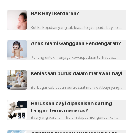
dalam mengamati perkembangan bayi untuk
mencegah kondi
BAB Bayi Berdarah?
Ketika kejadian yang tak biasa terjadi pada bayi, orang
tua seringkali merasa panik😱. Salah satu co
Anak Alami Gangguan Pendengaran?
Penting untuk menjaga kewaspadaan terhadap
gangguan pendengaran pada anak-anak yang bisa
ditandai ol
Kebiasaan buruk dalam merawat bayi
Berbagai kebiasaan buruk saat merawat bayi yang
Anda tidak sadari dapat berdampak buruk bagi si keci
Haruskah bayi dipakaikan sarung
tangan terus menerus?
Bayi yang baru lahir belum dapat mengendalikan
panas tubuhnya dengan baik. Karena itu, biasanya
bayi