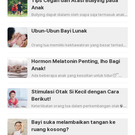
Tips Cegah dan Atasi Bullying pada
Anak
Bullying dapat dialami oleh siapa saja termasuk anak-
anak👧🏻. Namun, terdapat beberapa kriteria yan
Ubun-Ubun Bayi Lunak
Orang tua memiliki kekhawatiran yang besar terhadap
kepala bayi. Seringkali, ubun-ubun bayi yang ter
Hormon Melatonin Penting, lho Bagi
Anak!
Ada beberapa anak yang kesulitan untuk tidur😴
yang disebabkan oleh berbagai faktor. Insomnia yang
d
Stimulasi Otak Si Kecil dengan Cara
Berikut!
Keterlibatan orang tua dalam perkembangan otak🧠
anak memiliki peran yang sangat penting. Ada beraga
Bayi suka melambaikan tangan ke
ruang kosong?