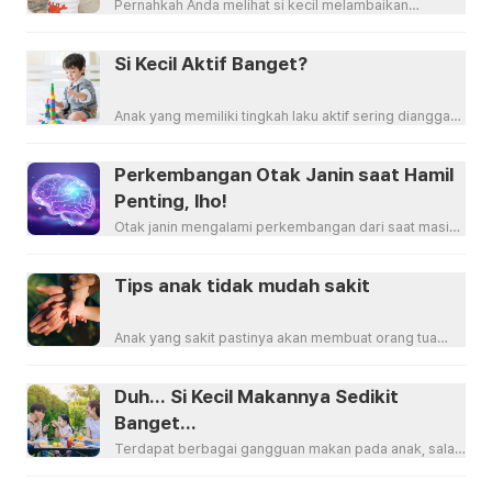
Pernahkah Anda melihat si kecil melambaikan
tangannya✋ ke ruangan kosong? Anda mungkin akan
bingung
Si Kecil Aktif Banget?
Anak yang memiliki tingkah laku aktif sering dianggap
sebagai ciri kecerdasan, namun jika keaktifann
Perkembangan Otak Janin saat Hamil
Penting, lho!
Otak janin mengalami perkembangan dari saat masih
di dalam kandungan hingga ia besar nanti. Bagaiman
Tips anak tidak mudah sakit
Anak yang sakit pastinya akan membuat orang tua
khawatir. Sistem imun balita yang masih belum cukup
Duh… Si Kecil Makannya Sedikit
Banget…
Terdapat berbagai gangguan makan pada anak, salah
satunya adalah ARFID atau Avoidant/Restrictive Foo