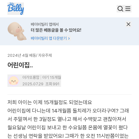
베이비빌리 앱에서
더 많은 베동글을 볼 수 있어요!
베이비빌리 앱 다운받기
2024년 4월 베동
/
자유주제
어린이집..
아가또롱맘
아기 15개월
2025.07.29
조회
991
저희 아이는 이제 15개월정도 되었는데요
어린이집에 다니는데 14개월쯤 돌치레가 오더라구여? 그래
서 주말껴서 한 3일정도 열나고 해서 수액맞고 괜찮아져서
월요일날 어린이집 보내고 한 수요일쯤 온몸에 열꽃이 폈다
는 선생님 연락을 받았어요! 그때가 한 오전 11시반쯤이었는