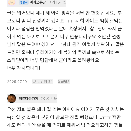
아가또롱맘
아기 15개월
작성자
글을 읽어보니 제가 제 아이 생각을 너무 안 한것 같네요.. 부
모로써 좀 더 신경써야 겠어요 ㅠㅠ 저희 아이도 엄청 잘먹는
아이라 점심을 안먹었다는 말에 속상해서.. 참.. 집에 와서 급
하게 먹는 아이보고 기분이 너무 안좋더라구요 조만간 선생
님께 말씀 드려야 겠어요.. 그런데 뭔가 이렇게 부탁하고 말씀
드리면 혹여나 우리아기에게 불이익 올까봐 속으로 삭히는
스타일이라 너무 답답해서 글이라도 올려봤네요
너무 감사합니다!
2025.07.29
공감해요
1
답글달기
미르다음파이
다둥이엄빠
우선 저희 딸은 꽤나 잘 먹는 아이에요 아이가 굶은 것 자체는
속상할 것 같은데 본인이 밥보단 잠을 택했으니 ...ㅠㅠ 저만
해도 컨디션 안 좋을 때 억지로 깨워서 밥 먹으라고하면 힘들