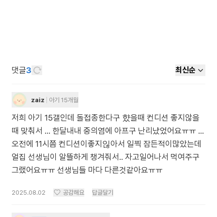
댓글
3
최신순
zaiz
아기 15개월
저희 아기 15갤인데 돌접종한다구 햤을때 컨디션 좋지않을
때 맞춰서 ... 한달내내 중의염에 아프구 난리났었어요ㅠㅠ ...
오전에 11시쯤 컨디션이좋지읺아서 일찍 잠든적이많았는데
얼집 선생님이 알뜰하게 챙겨줘서.. 자고일어나서 먹여주구
그랬어요ㅠㅠ 선생님들 마다 다른것같아요ㅠㅠ
2025.08.02
공감해요
답글달기