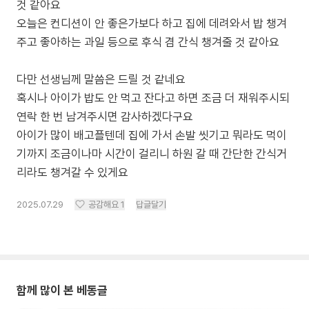
것 같아요
오늘은 컨디션이 안 좋은가보다 하고 집에 데려와서 밥 챙겨
주고 좋아하는 과일 등으로 후식 겸 간식 챙겨줄 것 같아요
다만 선생님께 말씀은 드릴 것 같네요
혹시나 아이가 밥도 안 먹고 잔다고 하면 조금 더 재워주시되
연락 한 번 남겨주시면 감사하겠다구요
아이가 많이 배고플텐데 집에 가서 손발 씻기고 뭐라도 먹이
기까지 조금이나마 시간이 걸리니 하원 갈 때 간단한 간식거
리라도 챙겨갈 수 있게요
2025.07.29
공감해요
1
답글달기
함께 많이 본 베동글