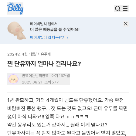
베이비빌리 앱에서
더 많은 베동글을 볼 수 있어요!
베이비빌리 앱 다운받기
2024년 4월 베동
/
자유주제
찐 단유까지 얼마나 걸리나요?
반짝이는반짝반짝
아기 16개월
2025.08.21
조회
577
1년 완모하고, 거의 4개월이 넘도록 단유했어요. 가슴 완전
바람빠진 풍선 됐구... 젖 도는 것도 없고요! 근데 유두를 짜면
젖이 아직 나와요!! 양쪽 다요 ㅠㅠㅋㅋㅋ
약간 몽우리도 있는거 같아서... 원래 이게 맞나요?
단유마사지는 꼭 받지 않아도 된다고 들었어서 받지 않았고,