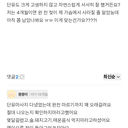
단유도 크게 고생하지 않고 자연스럽게 서서히 잘 했거든요?
저는 4개월이면 완 전 젖이 제 가슴에서 사라질 줄 알았능데
아직 쫌 남았나봐요 ㅠㅠ 이게 맞는건가요????!
댓글
2
최신순
쭁쭁이
아기 16개월
단유마사지 다녔었는데 완전 마르기까지 꽤 오래걸려요
절대 나오는지 확인하지마라고했어요
몇달걸렸고.술.돼지고기.매운음식 먹지마라고하셨어요