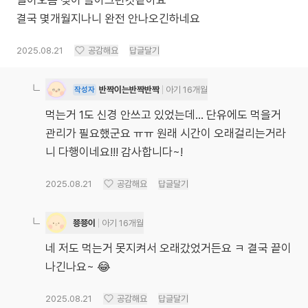
열이오름 젖이 돌아그런것같아요
결국 몇개월지나니 완전 안나오긴하네요
2025.08.21
공감해요
답글달기
반짝이는반짝반짝
아기 16개월
작성자
먹는거 1도 신경 안쓰고 있었는데... 단유에도 먹을거
관리가 필요했군요 ㅠㅠ 원래 시간이 오래걸리는거라
니 다행이네요!!! 감사합니다~!
2025.08.21
공감해요
답글달기
쭁쭁이
아기 16개월
네 저도 먹는거 못지켜서 오래갔었거든요 ㅋ 결국 끝이
나긴나요~ 😂
2025.08.21
공감해요
답글달기