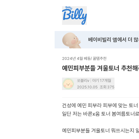
베이비빌리 앱에서
더 많
2024년 4월 베동
/
꿀템추천
예민피부분들 겨울토너 추천해
쏘블리v
아기 17개월
2025.10.05
조회
375
건성에 예민 피부라 피부에 맞는 토
일단 저는 바른x움 토너 봄여름토너로
예민피부분들 겨울토너 뭐쓰시는지 