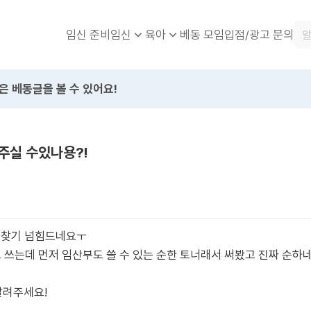
임신 준비
베동 모임
입점/광고 문의
임신
육아
은 베동글을 볼 수 있어요!
주실 수있나용?!
너 찾기 넘힘드네요ㅜ
 쓰는데 먼저 임산부도 쓸 수 있는 순한 토너래서 써봤고 진짜 순하
알려주세요!