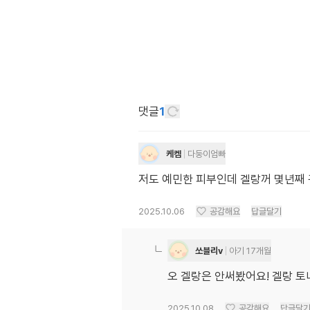
댓글
1
케켐
다둥이엄빠
저도 예민한 피부인데 겔랑꺼 몇년째
2025.10.06
공감해요
답글달기
쏘블리v
아기 17개월
오 겔랑은 안써봤어요! 겔랑 
2025.10.08
공감해요
답글달