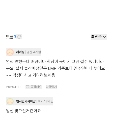
댓글
3
최신순
레아링
임신 4개월
엄청 연했는데 배란이나 착상이 늦어서 그런 걸수 있다더라
구요. 실제 출산예정일은 LMP 기준보다 일주일이나 늦어요
~~ 걱정마시고 기다려보세용
2025.11.13
공감해요
답글달기
민서민기지아맘
아기 18개월
임신 맞으신거같아요