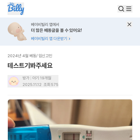
베이비빌리 앱에서
더 많은 베동글을 볼 수 있어요!
베이비빌리 앱 다운받기
2024년 4월 베동
/
임신고민
테스트기봐주세요
방가
아기 19개월
2025.11.12
조회
575