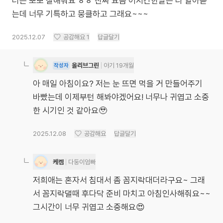
터는 뽀뽀 잘해줘요 ㅎㅎ 진짜 요즘 어지간한말은 다 알아듣
는데 너무 기특하고 뭉클하고 그래요~~~
2025.12.07
공감해요
1
답글달기
올리브그린
아기 19개월
작성자
아 매일 아침이요? 저는 눈 뜨면 먹을 거 만들어주기
바빴는데 이제부턴 해봐야겠어요! 너무나 귀엽고 소중
한 시기인 것 같아요🥹
2025.12.08
공감해요
답글달기
케켐
다둥이엄빠
저희애는 혼자서 침대서 좀 꼼지락대더라구요~ 그래
서 꼼지락댈때 후다닥 준비 마치고 아침인사해줘요~~
그시간이 너무 귀엽고 소중해요😍