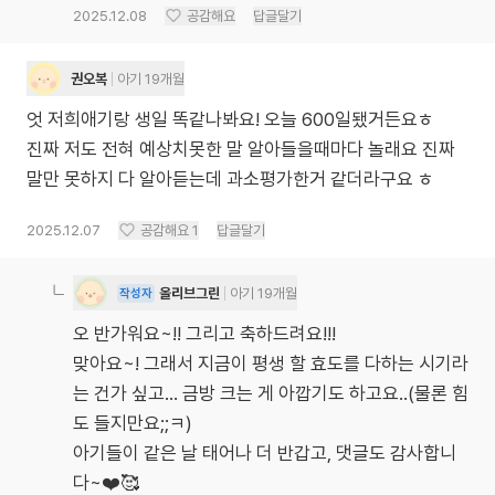
2025.12.08
공감해요
답글달기
권오복
아기 19개월
엇 저희애기랑 생일 똑같나봐요! 오늘 600일됐거든요ㅎ
진짜 저도 전혀 예상치못한 말 알아들을때마다 놀래요 진짜
말만 못하지 다 알아듣는데 과소평가한거 같더라구요 ㅎ
2025.12.07
공감해요
1
답글달기
올리브그린
아기 19개월
작성자
오 반가워요~!! 그리고 축하드려요!!!
맞아요~! 그래서 지금이 평생 할 효도를 다하는 시기라
는 건가 싶고... 금방 크는 게 아깝기도 하고요..(물론 힘
도 들지만요;;ㅋ)
아기들이 같은 날 태어나 더 반갑고, 댓글도 감사합니
다~❤️🥰