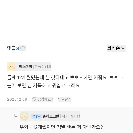
댓글
8
최신순
미스마미
다둥이엄빠
둘째 12개월됐는데 볼 갖다대고 뽀뽀~ 하면 해줘요. ㅋㅋ 크
는거 보면 넘 기특하고 귀엽고 그래요.
2025.12.08
공감해요
1
답글달기
올리브그린
아기 19개월
작성자
우와~ 12개월이면 정말 빠른 거 아닌가요?