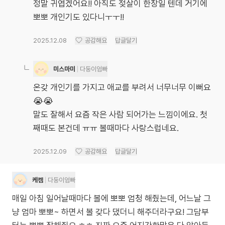
정말 귀엽겠어요!! 아직도 젖살이 한창일 텐데 거기에
뽀뽀 개인기도 있다니ㅜㅜ!!
2025.12.08
공감해요
답글달기
미스마미
다둥이엄빠
온갖 개인기를 가지고 애교를 부려서 너무너무 이뻐요
😭😭
말도 잘해서 요즘 작은 사람 되어가는 느낌이에요. 첫
째때도 본건데 ㅠㅠ 볼때마다 사랑스럽네요.
2025.12.09
공감해요
답글달기
케켐
다둥이엄빠
매일 아침 일어날때마다 볼에 뽀뽀 엄청 해줬는데, 어느날 그
냥 엄마 뽀뽀~ 하면서 볼 갖다 댔더니 해주더라구요! 그담부