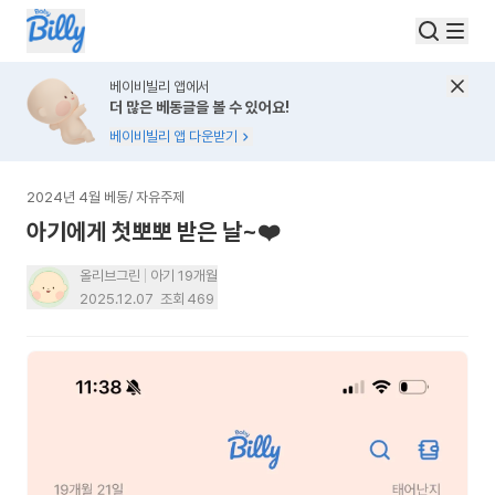
베이비빌리 앱에서
더 많은 베동글을 볼 수 있어요!
베이비빌리 앱 다운받기
2024년 4월 베동
/
자유주제
아기에게 첫뽀뽀 받은 날~❤️
올리브그린
아기 19개월
2025.12.07
조회
469