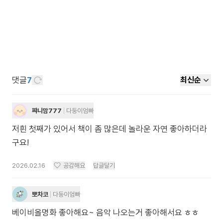
댓글
7
최신순
쨔니맘777
다둥이엄빠
저흰 첫째가 있어서 책이 좀 많은데 놀라운 자연 좋아하더라
구요!
2026.02.16
공감해요
답글달기
뽀차코
다둥이엄빠
베이비올명화 좋아해요~ 음악 나오는거 좋아해서요 ㅎㅎ