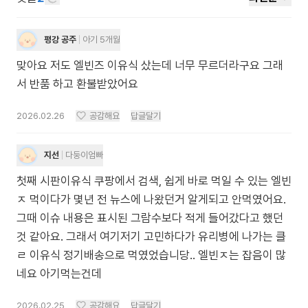
평강 공주
아기 5개월
맞아요 저도 엘빈즈 이유식 샀는데 너무 무르더라구요 그래
서 반품 하고 환불받았어요
2026.02.26
공감해요
답글달기
지선
다둥이엄빠
첫째 시판이유식 쿠팡에서 검색, 쉽게 바로 먹일 수 있는 엘빈
ㅈ 먹이다가 몇년 전 뉴스에 나왔던거 알게되고 안먹였어요.
그때 이슈 내용은 표시된 그람수보다 적게 들어갔다고 했던
것 같아요. 그래서 여기저기 고민하다가 유리병에 나가는 클
ㄹ 이유식 정기배송으로 먹였었습니당.. 엘빈ㅈ는 잡음이 많
네요 아기먹는건데
2026.02.25
공감해요
답글달기