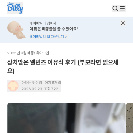
베이비빌리 앱에서
더 많은 베동글을 볼 수 있어요!
베이비빌리 앱 다운받기
2025년 9월 베동
/
육아고민
상처받은 엘빈즈 이유식 후기 (부모라면 읽으세
요)
아라는 귀여워
아기 5개월
2026.02.23
조회
722