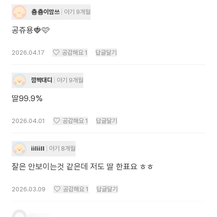
춍춍이맘쓰
아기 9개월
공쥬용🍓🩷
2026.04.17
공감해요
1
답글달기
깜짝대디
아기 9개월
딸99.9%
2026.04.01
공감해요
1
답글달기
iiliill
아기 8개월
잘은 안보이는것 같은데 저도 딸 한표요 ㅎㅎ
2026.03.09
공감해요
1
답글달기