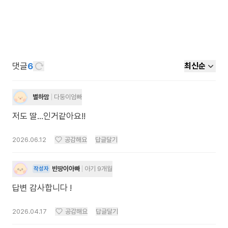
댓글
6
최신순
별하맘
다둥이엄빠
저도 딸...인거같아요!!
2026.06.12
공감해요
답글달기
빈땅이아빠
아기 9개월
작성자
답변 감사합니다 !
2026.04.17
공감해요
답글달기