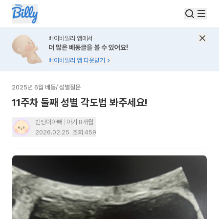
베이비빌리 앱에서
더 많은 베동글을 볼 수 있어요!
베이비빌리 앱 다운받기
2025년 6월 베동
/
성별질문
11주차 둘째 성별 각도법 봐주세요!
빈땅이아빠
아기 8개월
2026.02.25
조회
459