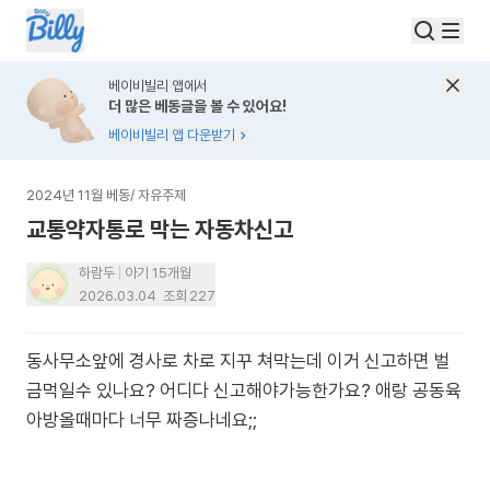
베이비빌리 앱에서
더 많은 베동글을 볼 수 있어요!
베이비빌리 앱 다운받기
2024년 11월 베동
/
자유주제
교통약자통로 막는 자동차신고
하람두
아기 15개월
2026.03.04
조회
227
동사무소앞에 경사로 차로 지꾸 쳐막는데 이거 신고하면 벌
금먹일수 있나요? 어디다 신고해야가능한가요? 애랑 공동육
아방올때마다 너무 짜증나네요;;