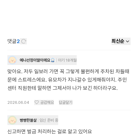
댓글
2
최신순
예나선정이딸이에요
아기 18개월
맞아요. 저두 일보러 가면 꼭 그렇게 불편하게 주차된 차들때
문에 스트레스에요. 유모차가 지나갈수 있게해줘야지. 주민
센터 직원한테 말하면 그제서야 나가 보긴 하더라구요.
2026.06.04
공감해요
답글달기
빵빵한볼살
임신 준비 중
신고하면 벌금 처리하는 걸로 알고 있어요