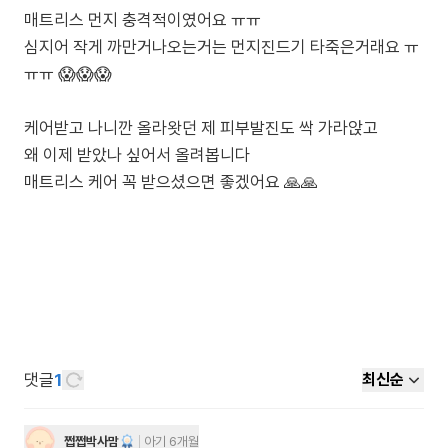
매트리스 먼지 충격적이였어요 ㅠㅠ
심지어 작게 까만거나오는거는 먼지진드기 타죽은거래요 ㅠ
ㅠㅠ 😱😱😱
케어받고 나니깐 올라왓던 제 피부발진도 싹 가라앉고
왜 이제 받았나 싶어서 올려봅니다
매트리스 케어 꼭 받으셨으면 좋겠어요 🙏🙏
댓글
1
최신순
쩝쩝박사맘
아기 6개월