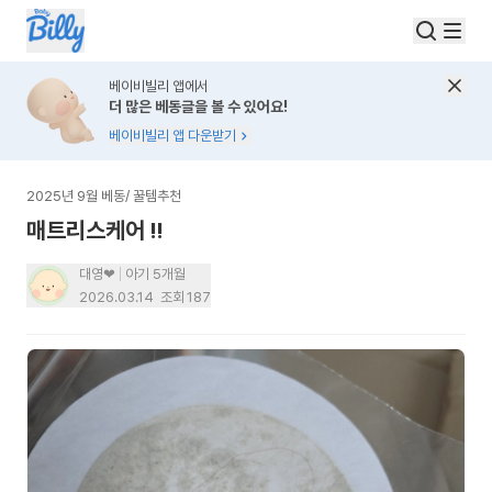
베이비빌리 앱에서
더 많은 베동글을 볼 수 있어요!
베이비빌리 앱 다운받기
2025년 9월 베동
/
꿀템추천
매트리스케어 !!
대영❤
아기 5개월
2026.03.14
조회
187