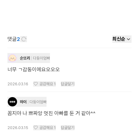
댓글
2
최신순
순또리
다둥이엄빠
너무 ㄱ감동이에요오오오
2026.03.16
공감해요
1
답글달기
햐이
다둥이엄빠
꼼지야 나 쁘짜앙 멋진 아빠를 둔 거 같아^^
2026.03.15
공감해요
1
답글달기