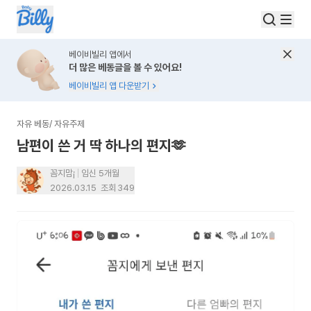
베이비빌리 앱에서
더 많은 베동글을 볼 수 있어요!
베이비빌리 앱 다운받기
자유 베동
/
자유주제
남편이 쓴 거 딱 하나의 편지🫶
꼼지맘¡
임신 5개월
2026.03.15
조회
349