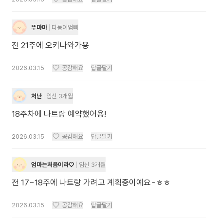
뚜먀먀
다둥이엄빠
전 21주에 오키나와가용
2026.03.15
공감해요
답글달기
처난
임신 3개월
18주차에 나트랑 예약했어용!
2026.03.15
공감해요
답글달기
엄마는처음이라♡
임신 3개월
전 17~18주에 나트랑 가려고 계획중이예요~ㅎㅎ
2026.03.15
공감해요
답글달기