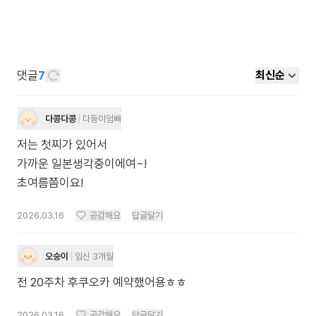
댓글
7
최신순
다콩다콩
다둥이엄빠
저는 첫찌가 있어서
가까운 일본생각중이에여~!
초여름쯤이요!
2026.03.16
공감해요
답글달기
오숭이
임신 3개월
전 20주차 후쿠오카 예약했어용ㅎㅎ
2026.03.16
공감해요
답글달기