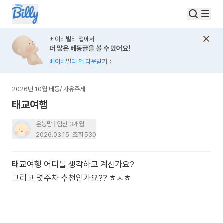
베이비빌리 앱에서
더 많은 베동글을 볼 수 있어요!
베이비빌리 앱 다운받기
2026년 10월 베동
/
자유주제
태교여행
은농맘
임신 3개월
2026.03.15
조회
530
태교여행 어디들 생각하고 계신가요?
그리고 몇주차 추천인가요?? ㅎㅅㅎ