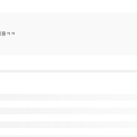
네용ㅋㅋ
기