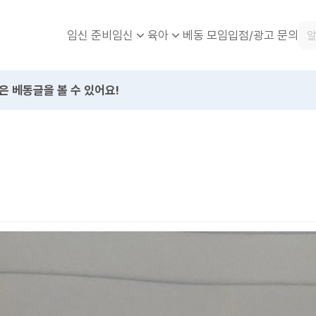
임신 준비
베동 모임
입점/광고 문의
임신
육아
은 베동글을 볼 수 있어요!