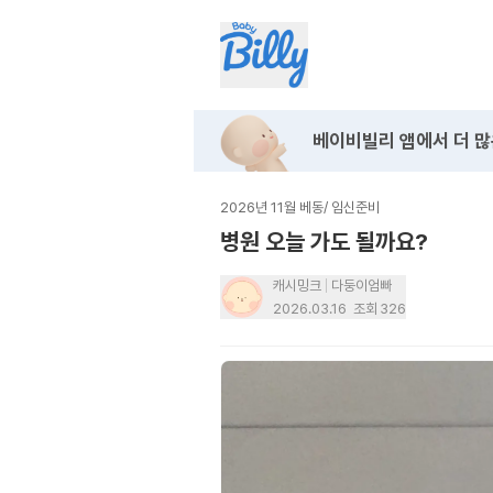
베이비빌리 앱에서
더 많
2026년 11월 베동
/
임신준비
병원 오늘 가도 될까요?
캐시밍크
다둥이엄빠
2026.03.16
조회
326