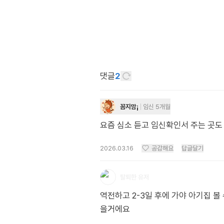
댓글
2
꼼지맘¡
임신 5개월
요즘 심소 듣고 임신확인서 주는 곳도
2026.03.16
공감해요
답글달기
탈퇴한 유저
역전하고 2-3일 후에 가야 아기집 
을거에요