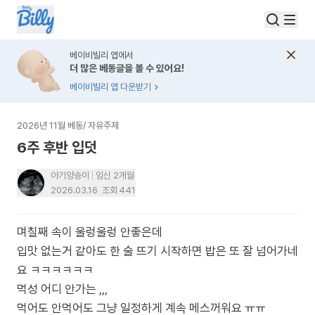
베이비빌리 앱에서
더 많은 베동글을 볼 수 있어요!
베이비빌리 앱 다운받기
2026년 11월 베동
/
자유주제
6주 후반 입덧
아기양송이
임신 2개월
2026.03.16
조회
441
며칠째 속이 울렁울렁 안좋은데
입맛 없는거 같아도 한 술 뜨기 시작하면 밥은 또 잘 넘어가네
요 ㅋㅋㅋㅋㅋㅋ
먹성 어디 안가는 ,,,
먹어도 안먹어도 그냥 일정하게 계속 메스꺼워요 ㅠㅠ