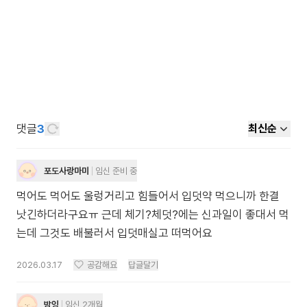
댓글
3
최신순
포도사랑마미
임신 준비 중
먹어도 먹어도 울렁거리고 힘들어서 입덧약 먹으니까 한결
낫긴하더라구요ㅠ 근데 체기?체덧?에는 신과일이 좋대서 먹
는데 그것도 배불러서 입덧매실고 떠먹어요
2026.03.17
공감해요
답글달기
밤잉
임신 2개월