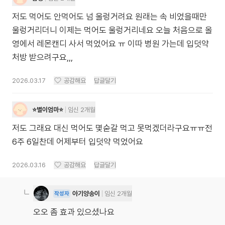
저도 먹어도 안먹어도 넘 울렁거려요 원래는 속 비었을때만
울렁거리더니 이제는 먹어도 울렁거리네요 오늘 처음으로 올
영에서 레몬캔디 사서 먹었어요 ㅠ 이따 병원 가는데 입덧약
처방 받으려구요,,,
2026.03.17
공감해요
답글달기
⭐️별이엄마⭐️
임신 2개월
저도 그래요 대신 먹어도 몇숟갈 먹고 못먹겠더라구요ㅠㅠ전
6주 6일찬데 어제부터 입덧약 먹었어요
2026.03.16
공감해요
답글달기
아기양송이
임신 2개월
작성자
오오 좀 효과 있으셨나요