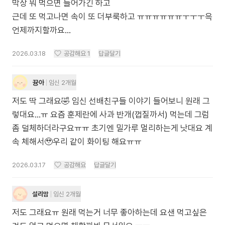
막상 뭐 먹으면 들어가긴 하고
근데 또 먹고나면 속이 또 더부룩하고 ㅠㅠㅠㅠㅠㅠㅜㅜㅜ윽
언제까지할까요...
2026.03.18
공감해요
1
답글달기
뀽아
임신 2개월
저도 딱 그래요🤣 임신 선배친구들 이야기 들어보니 원래 그
렇대요...ㅠ 요즘 훈제란에 사과 반개(껍질까서) 먹는데 그럼
좀 덜체하더라구요ㅠㅠ 초기엔 밀가루 멀리하는게 낫대요 계
속 체해서🥹우리 같이 화이팅 해요ㅠㅠ
2026.03.17
공감해요
답글달기
설리맘
임신 2개월
저도 그래요ㅠ 원래 먹는거 너무 좋아하는데 요샌 먹고싶은