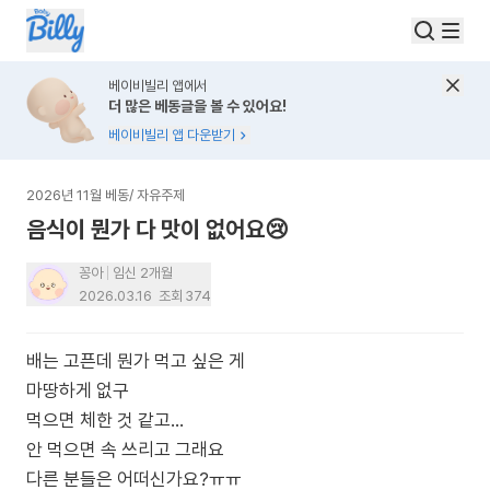
베이비빌리 앱에서
더 많은 베동글을 볼 수 있어요!
베이비빌리 앱 다운받기
2026년 11월 베동
/
자유주제
음식이 뭔가 다 맛이 없어요😢
꽁아
임신 2개월
2026.03.16
조회
374
배는 고픈데 뭔가 먹고 싶은 게
마땅하게 없구
먹으면 체한 것 같고…
안 먹으면 속 쓰리고 그래요
다른 분들은 어떠신가요?ㅠㅠ