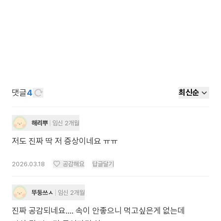
댓글
4
최신순
해리뿌
임신 2개월
저도 진짜 딱 저 증상이네요 ㅠㅠ
2026.03.18
공감해요
답글달기
뚜둥쓰ㅅ
임신 2개월
진짜 공감되네요.... 속이 안좋으니 먹고싶은게 없는데