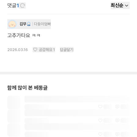
댓글
1
최신순
김무
다둥이엄빠
고추가타요 ㅋㅋ
2026.03.16
공감해요
1
답글달기
함께 많이 본 베동글