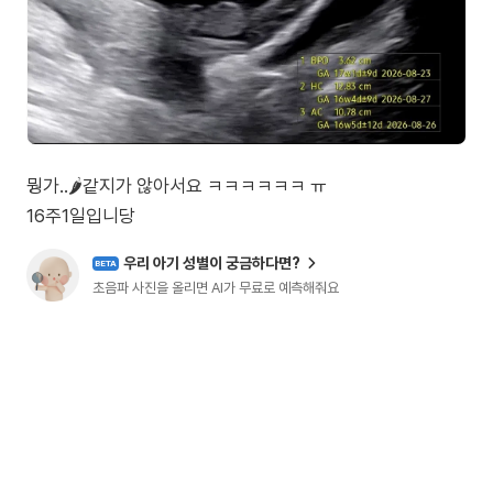
뭥가..🌶️같지가 않아서요 ㅋㅋㅋㅋㅋㅋ ㅠ
16주1일입니당
우리 아기 성별이 궁금하다면?
BETA
초음파 사진을 올리면 AI가 무료로 예측해줘요