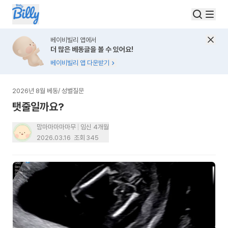
베이비빌리 앱에서
더 많은 베동글을 볼 수 있어요!
베이비빌리 앱 다운받기
2026년 8월 베동
/
성별질문
탯줄일까요?
맘마마마마마무
임신 4개월
2026.03.16
조회
345