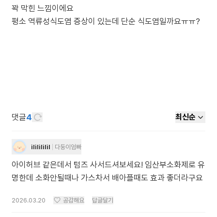
꽉 막힌 느낌이에요
평소 역류성식도염 증상이 있는데 단순 식도염일까요ㅠㅠ?
댓글
4
최신순
ililililil
다둥이엄빠
아이허브 같은데서 텀즈 사서드셔보세요! 임산부소화제로 유
명한데 소화안될때나 가스차서 배아플때도 효과 좋더라구요
2026.03.20
공감해요
답글달기