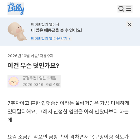
베이비빌리 앱에서
더 많은 베동글을 볼 수 있어요!
베이비빌리 앱 다운받기
2026년 10월 베동
/
자유주제
이건 무슨 덧인가요?
긍정우먼
임신 2개월
2026.03.16
조회
489
7주차이고 흔한 입덧증상이라는 울렁거림은 가끔 미세하게
있다말다해요. 그래서 진정한 입덧은 아직 안왔나보다 하는
데
요즘 조금만 먹으면 금방 속이 꽉차면서 목구멍이랑 식도가