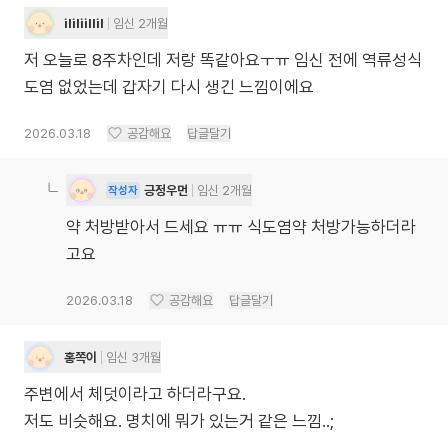
ililiillil
임신 2개월
저 오늘로 8주차인데 저랑 똑같아요ㅜㅠ 임신 전에 역류성식
도염 없었는데 갑자기 다시 생긴 느낌이에요
2026.03.18
공감해요
답글달기
긍정우먼
임신 2개월
작성자
약 처방받아서 드세요 ㅠㅠ 식도염약 처방가능하더라
고요
2026.03.18
공감해요
답글달기
홍쪽이
임신 3개월
주변에서 체덧이라고 하더라구요.
저도 비슷해요. 명치에 뭐가 있는거 같은 느낌..;