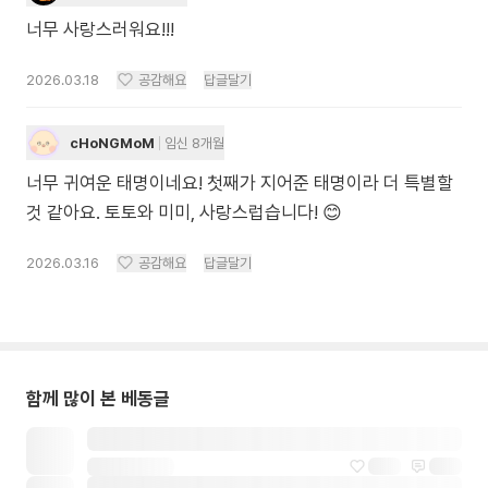
너무 사랑스러워요!!!
2026.03.18
공감해요
답글달기
cHoNGMoM
임신 8개월
너무 귀여운 태명이네요! 첫째가 지어준 태명이라 더 특별할
것 같아요. 토토와 미미, 사랑스럽습니다! 😊
2026.03.16
공감해요
답글달기
함께 많이 본 베동글