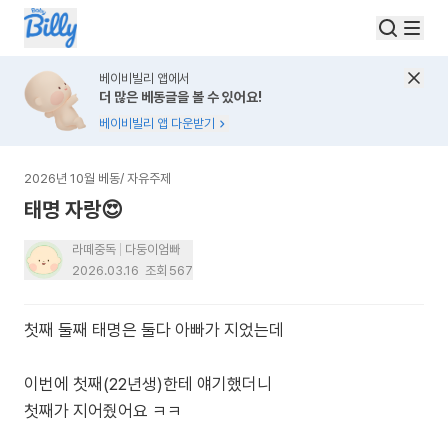
베이비빌리 앱에서
더 많은 베동글을 볼 수 있어요!
베이비빌리 앱 다운받기
2026년 10월 베동
/
자유주제
태명 자랑😍
라떼중독
다둥이엄빠
2026.03.16
조회
567
첫째 둘째 태명은 둘다 아빠가 지었는데
이번에 첫째(22년생)한테 얘기했더니
첫째가 지어줬어요 ㅋㅋ