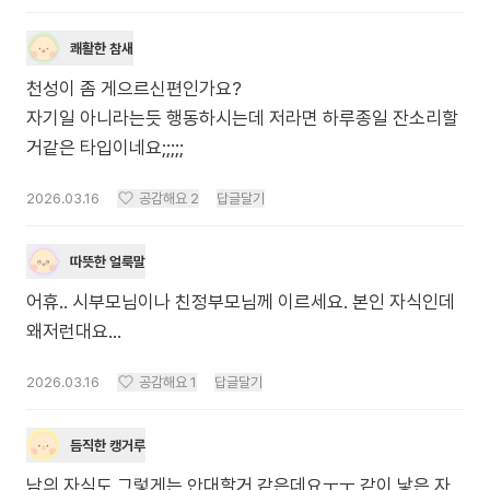
쾌활한 참새
천성이 좀 게으르신편인가요?
자기일 아니라는듯 행동하시는데 저라면 하루종일 잔소리할
거같은 타입이네요;;;;;
2026.03.16
공감해요
2
답글달기
따뜻한 얼룩말
어휴.. 시부모님이나 친정부모님께 이르세요. 본인 자식인데
왜저런대요…
2026.03.16
공감해요
1
답글달기
듬직한 캥거루
남의 자식도 그렇게는 안대할거 같은데요ㅜㅜ 같이 낳은 자