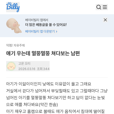
베이비빌리 앱에서
더 많은 베동글을 볼 수 있어요!
베이비빌리 앱 다운받기
익명
/
자유주제
애기 우는데 멀뚱멀뚱 쳐다보는 남편
고운 오리
2026.03.16
조회
344
아기가 이앓이이인지 낮에도 이유없이 울고 그래요
거실에서 걷다가 넘어져서 부딪힐때도 있고 그럴때마다 그냥
넘어진 아기를 멀뚱멀뚱 쳐다보기만 하고 답이 없다는 눈빛
으로 애를 쳐다봐요(약간 한숨)
아기 재우고 홈캠으로 볼때도 애가 움직여서 침대에 떨어질