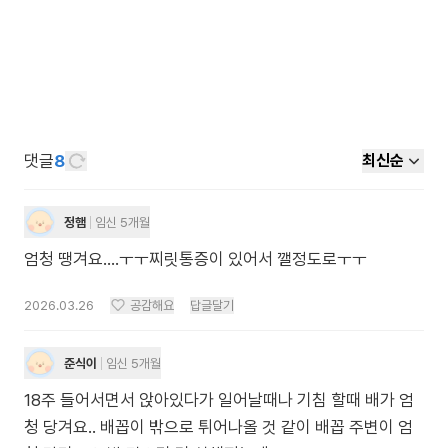
댓글
8
최신순
정햄
임신 5개월
엄청 땡겨요....ㅜㅜ찌릿통증이 있어서 깰정도로ㅜㅜ
2026.03.26
공감해요
답글달기
준식이
임신 5개월
18주 들어서면서 앉아있다가 일어날때나 기침 할때 배가 엄
청 당겨요.. 배꼽이 밖으로 튀어나올 것 같이 배꼽 주변이 엄