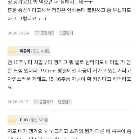
청 당기고요 밥 먹으면 더 심해지는데ㅜㅜ
흔한 증상이라고해서 걱정은 안하는데 불편하고 좀 무섭기도
하고 그렇네요 ㅠㅠ
2026.03.24
공감해요
답글달기
미류리
임신 4개월
전 15주부터 치골부터 땡기고 뭐 별로 안먹어도 배터질 거 같
은 느낌 있더라고요ㅠㅠ 병원에선 자궁이 커가고 있는거라고
자연스러운 거래요. 15-16주쯤 자궁이 확 커진다고 하더라고
요.
2026.03.17
공감해요
답글달기
EJC
임신 5개월
저도 배가 땡겨요 ㅠㅠ 그리고 초기와 뭔가 다른 배 콕콕이 좀