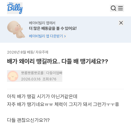
베이비빌리 앱에서
더 많은 베동글을 볼 수 있어요!
베이비빌리 앱 다운받기
2026년 8월 베동
/
자유주제
배가 왜이리 땡길까요.. 다들 배 땡기세요??
뽀롱뽀롱뽀로롤
다둥이엄빠
2026.03.16
조회
876
아직 배가 땡길 시기가 아닌거같은데
자주 배가 땡기네요ㅠㅠ 체력이 그지가 돼서 그런가ㅜㅜ휴
다들 괜찮으신가요?!?