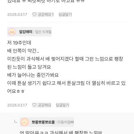
있네요 ㅠ 찌릿찌릿 하기도 하고요 ㅠㅠ
2026.03.17
공감해요
1
답글달기
알감애미
임신 5개월
저 19주인데
배 안쪽이 약간..
미친듯이 과식해서 배 찢어지겠다 할때 그런 느낌으로 팽창
된 느낌이 들고 당겨요
배가 늘어나는 중인가봐요
이때 튼살 생기기 쉽다고 해서 튼살크림 더 열심히 바르고 있
어요ㅎㅎ
2026.03.17
공감해요
답글달기
뽀롱뽀롱뽀로롤
다둥이엄빠
엇 맞아욬ㅋㅋ 과식해서 배 팽창한 느낌!!!