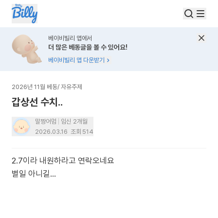
베이비빌리 앱에서
더 많은 베동글을 볼 수 있어요!
베이비빌리 앱 다운받기
2026년 11월 베동
/
자유주제
갑상선 수치..
말짱어멈
임신 2개월
2026.03.16
조회
514
2.7이라 내원하라고 연락오네요
별일 아니길…