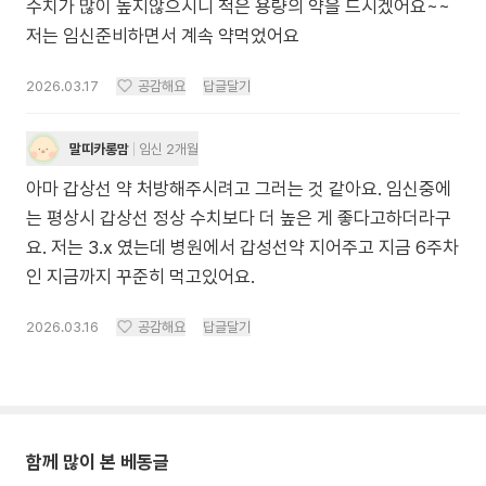
수치가 많이 높지않으시니 적은 용량의 약을 드시겠어요~~
저는 임신준비하면서 계속 약먹었어요
2026.03.17
공감해요
답글달기
말띠카롱맘
임신 2개월
아마 갑상선 약 처방해주시려고 그러는 것 같아요. 임신중에
는 평상시 갑상선 정상 수치보다 더 높은 게 좋다고하더라구
요. 저는 3.x 였는데 병원에서 갑성선약 지어주고 지금 6주차
인 지금까지 꾸준히 먹고있어요.
2026.03.16
공감해요
답글달기
함께 많이 본 베동글