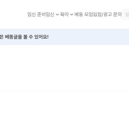
임신 준비
베동 모임
입점/광고 문의
임신
육아
은 베동글을 볼 수 있어요!