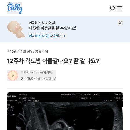
베이비빌리 앱에서
더 많은 베동글을 볼 수 있어요!
베이비빌리 앱 다운받기
2026년 9월 베동
/
자유주제
12주차 각도법 아들같나요? 딸 같나요?!
이해심짱
다둥이엄빠
2026.03.16
조회
367