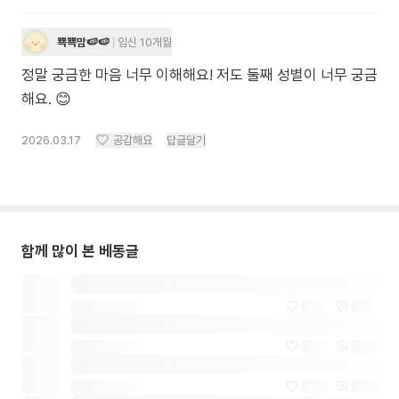
뾱뾱맘🍉🍉
임신 10개월
정말 궁금한 마음 너무 이해해요! 저도 둘째 성별이 너무 궁금
해요. 😊
2026.03.17
공감해요
답글달기
함께 많이 본 베동글