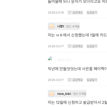
들어올때 되니 문자가 오더라고요 저도
2026.03.18
공감해요
답글달기
나쨩1
임신 4개월
저는 ㅂㅍ에서 신청했는데 1월에 카
2026.03.17
공감해요
답글달기
탈퇴한 유저
작년에 만들엇엇는데 사은품 페이백이
2026.03.17
공감해요
답글달기
love_kiki
임신 5개월
저는 12월에 신청하고 발급받아서 2