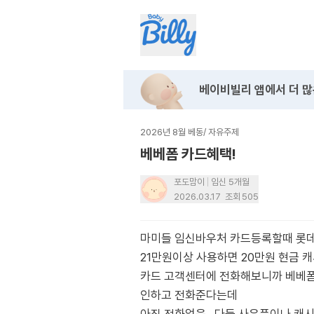
베이비빌리 앱에서
더 많
2026년 8월 베동
/
자유주제
베베폼 카드혜택!
포도맘이
임신 5개월
2026.03.17
조회
505
마미들 임신바우처 카드등록할때 롯
21만원이상 사용하면 20만원 현금 
카드 고객센터에 전화해보니까 베베
인하고 전화준다는데