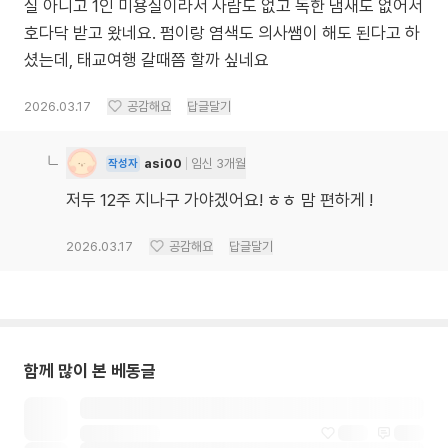
실 아니고 1인 미용실이라서 사람도 없고 독한 냄새도 없어서
호다닥 받고 왔네요. 펌이랑 염색도 의사쌤이 해도 된다고 하
셨는데, 태교여행 갈때쯤 할까 싶네요
2026.03.17
공감해요
답글달기
asi00
임신 3개월
작성자
저두 12주 지나구 가야겠어요! ㅎㅎ 맘 편하게 !
2026.03.17
공감해요
답글달기
함께 많이 본 베동글