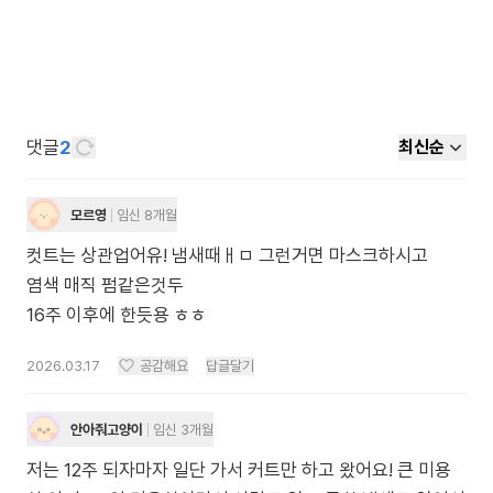
댓글
2
최신순
모르영
임신 8개월
컷트는 상관업어유! 냄새때ㅐㅁ 그런거면 마스크하시고
염색 매직 펌같은것두
2026.03.17
공감해요
답글달기
안아줘고양이
임신 3개월
저는 12주 되자마자 일단 가서 커트만 하고 왔어요! 큰 미용