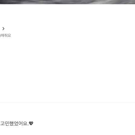
?
예측해줘요
 고민했었어요.💖