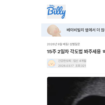
베이비빌리 앱에서
더 많
2026년 9월 베동
/
성별질문
15주 2일차 각도법 봐주세용 
건강한모찌
임신 4개월
2026.03.17
조회
321