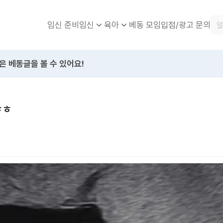
임신 준비
베동 모임
입점/광고 문의
임신
육아
은 베동글을 볼 수 있어요!
ㅎㅎ