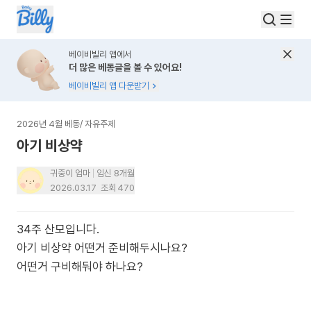
베이비빌리 앱에서
더 많은 베동글을 볼 수 있어요!
베이비빌리 앱 다운받기
2026년 4월 베동
/
자유주제
아기 비상약
귀중이 엄마
임신 8개월
2026.03.17
조회
470
34주 산모입니다.
아기 비상약 어떤거 준비해두시나요?
어떤거 구비해둬야 하나요?