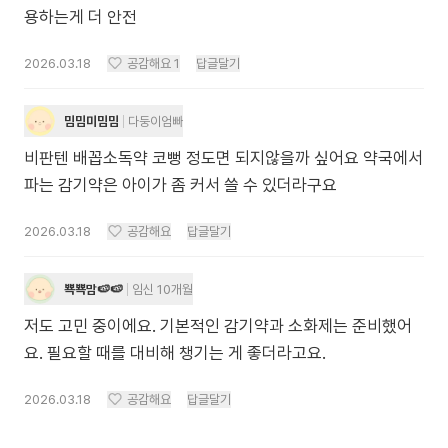
용하는게 더 안전
2026.03.18
공감해요
1
답글달기
밈밈미밈밈
다둥이엄빠
비판텐 배꼽소독약 코뻥 정도면 되지않을까 싶어요 약국에서
파는 감기약은 아이가 좀 커서 쓸 수 있더라구요
2026.03.18
공감해요
답글달기
뾱뾱맘🍉🍉
임신 10개월
저도 고민 중이에요. 기본적인 감기약과 소화제는 준비했어
요. 필요할 때를 대비해 챙기는 게 좋더라고요.
2026.03.18
공감해요
답글달기