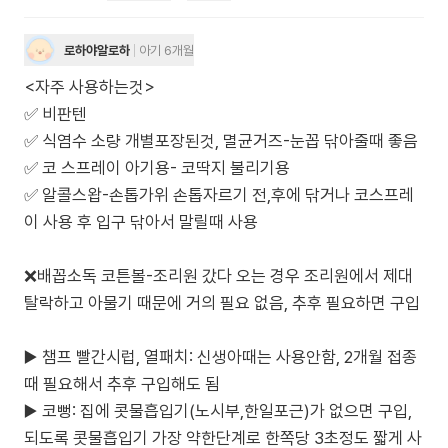
로하야알로하
아기 6개월
<자주 사용하는것>
✅️ 비판텐
✅️ 식염수 소량 개별포장된것, 멸균거즈-눈꼽 닦아줄때 좋음
✅️ 코 스프레이 아기용- 코딱지 불리기용
✅️ 알콜스왑-손톱가위 손톱자르기 전,후에 닦거나 코스프레
이 사용 후 입구 닦아서 말릴때 사용
❌️배꼽소독 코튼볼-조리원 갔다 오는 경우 조리원에서 제대
탈락하고 아물기 때문에 거의 필요 없음, 추후 필요하면 구입
▶️ 챔프 빨간시럽, 열패치: 신생아때는 사용안함, 2개월 접종
때 필요해서 추후 구입해도 됨
▶️ 코뻥: 집에 콧물흡입기(노시부,한일포근)가 없으면 구입,
되도록 콧물흡입기 가장 약한단계로 한쪽당 3초정도 짧게 사