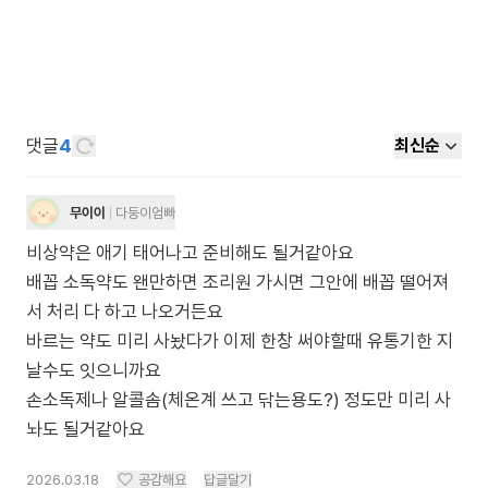
댓글
4
최신순
무이이
다둥이엄빠
비상약은 애기 태어나고 준비해도 될거같아요
배꼽 소독약도 왠만하면 조리원 가시면 그안에 배꼽 떨어져
서 처리 다 하고 나오거든요
바르는 약도 미리 사놨다가 이제 한창 써야할때 유통기한 지
날수도 잇으니까요
손소독제나 알콜솜(체온계 쓰고 닦는용도?) 정도만 미리 사
놔도 될거같아요
2026.03.18
공감해요
답글달기