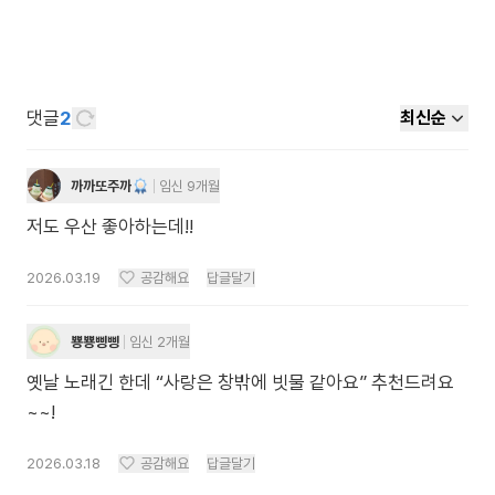
댓글
2
최신순
까까또주까
임신 9개월
저도 우산 좋아하는데!!
2026.03.19
공감해요
답글달기
뿅뿅삥삥
임신 2개월
옛날 노래긴 한데 “사랑은 창밖에 빗물 같아요” 추천드려요
~~!
2026.03.18
공감해요
답글달기