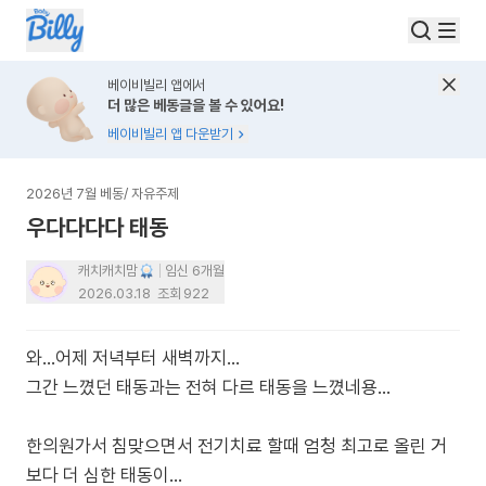
베이비빌리 앱에서
더 많은 베동글을 볼 수 있어요!
베이비빌리 앱 다운받기
2026년 7월 베동
/
자유주제
우다다다다 태동
캐치캐치맘
임신 6개월
2026.03.18
조회
922
와...어제 저녁부터 새벽까지...
그간 느꼈던 태동과는 전혀 다르 태동을 느꼈네용...
한의원가서 침맞으면서 전기치료 할때 엄청 최고로 올린 거
보다 더 심한 태동이...