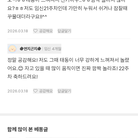
오~!ㅎㅎ태동이 느껴져서 신기하구..ㅎㅎ깜짝 놀라지 않나
요?ㅎㅎ저도 임신21주차인데 가만히 누워서 쉬거나 잠잘때
꾸물대더라구요!!^^
2026.03.18
공감해요
답글달기
🍇연지곤지🍇
임신 4개월
정말 공감해요! 저도 그때 태동이 너무 강하게 느껴져서 놀랐
어요.😊 자고 있을 때 많이 움직이면 진짜 깜짝 놀라죠! 22주
차 축하드려요!
2026.03.18
공감해요
답글달기
함께 많이 본 베동글