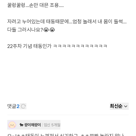
꿀렁꿀렁...손만 대믄 조용....
자려고 누어있는데 태동때문에...엄청 놀래서 내 몸이 들썩...
다들 그러시나요?😭😭
22주차 기념 태동인가 ㅋㅋㅋㅋㅋㅋㅋㅋㅋㅋㅋㅋ
댓글
2
최신순
🐎 랑이해랑이
임신 5개월