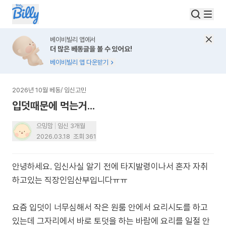
베이비빌리 앱에서
더 많은 베동글을 볼 수 있어요!
베이비빌리 앱 다운받기
2026년 10월 베동
/
임신고민
입덧때문에 먹는거...
으밍맘
임신 3개월
2026.03.18
조회
361
안녕하세요. 임신사실 알기 전에 타지발령이나서 혼자 자취
하고있는 직장인임산부입니다ㅠㅠ
요즘 입덧이 너무심해서 작은 원룸 안에서 요리시도를 하고
있는데 그자리에서 바로 토덧을 하는 바람에 요리를 일절 안