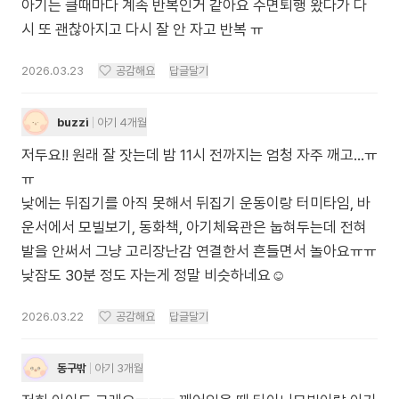
아기는 클때마다 계속 반복인거 같아요 수면퇴행 왔다가 다
시 또 괜찮아지고 다시 잘 안 자고 반복 ㅠ
2026.03.23
공감해요
답글달기
buzzi
아기 4개월
저두요!! 원래 잘 잣는데 밤 11시 전까지는 엄청 자주 깨고…ㅠ
ㅠ
낮에는 뒤집기를 아직 못해서 뒤집기 운동이랑 터미타임, 바
운서에서 모빌보기, 동화책, 아기체육관은 눕혀두는데 전혀
발을 안써서 그냥 고리장난감 연결한서 흔들면서 놀아요ㅠㅠ
낮잠도 30분 정도 자는게 정말 비슷하네요☺️
2026.03.22
공감해요
답글달기
동구밖
아기 3개월