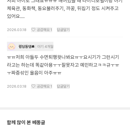
저희 아이도 그래요ㅠㅠㅠ 깨어있을 때 타이니모빌이랑 아기
체육관, 동화책, 동요불러주기, 까꿍, 뒤집기 정도 시켜주고
있어요....
2026.03.18
공감해요
1
답글달기
링딩동댕🛎
아기 4개월
ㅠㅠ저희 아들두 수면퇴행왓나봐요ㅠㅜ요시기가 그런시기
라고는 하는데 똑같아용ㅜㅜ잘못자고 예민하고ㅋㅋ규ㅜㅠ
ㅜ짜증섞인 울음이 아주ㅠㅠ
2026.03.18
공감해요
1
답글달기
함께 많이 본 베동글