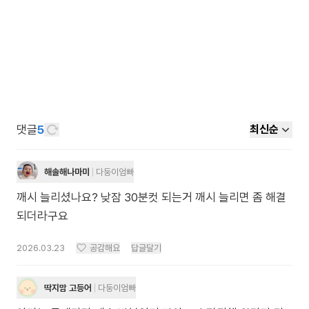
댓글
5
최신순
해솔해나마미
다둥이엄빠
깨시 늘리셨나요? 낮잠 30분컷 되는거 깨시 늘리면 좀 해결
되더라구요
2026.03.23
공감해요
답글달기
딱지맘 고등어
다둥이엄빠