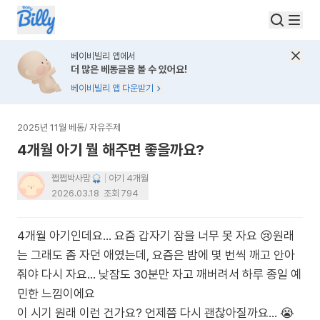
베이비빌리 앱에서
더 많은 베동글을 볼 수 있어요!
베이비빌리 앱 다운받기
2025년 11월 베동
/
자유주제
4개월 아기 뭘 해주면 좋을까요?
쩝쩝박사맘
아기 4개월
2026.03.18
조회
794
4개월 아기인데요… 요즘 갑자기 잠을 너무 못 자요 😢원래
는 그래도 좀 자던 애였는데, 요즘은 밤에 몇 번씩 깨고 안아
줘야 다시 자요… 낮잠도 30분만 자고 깨버려서 하루 종일 예
민한 느낌이에요
이 시기 원래 이런 건가요? 언제쯤 다시 괜찮아질까요… 😭