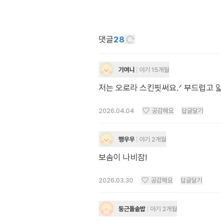
댓글
28
기여니
아기 15개월
저는 오로라 스킨핏써요.ᐟ 부드럽고 
2026.04.04
공감해요
답글달기
행우우
아기 2개월
보솜이 나비잠!
2026.03.30
공감해요
답글달기
둥근돌솥밥
아기 2개월