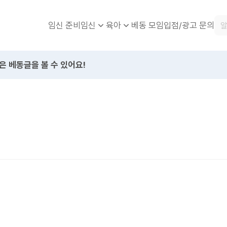
임신 준비
베동 모임
입점/광고 문의
임신
육아
은 베동글을 볼 수 있어요!