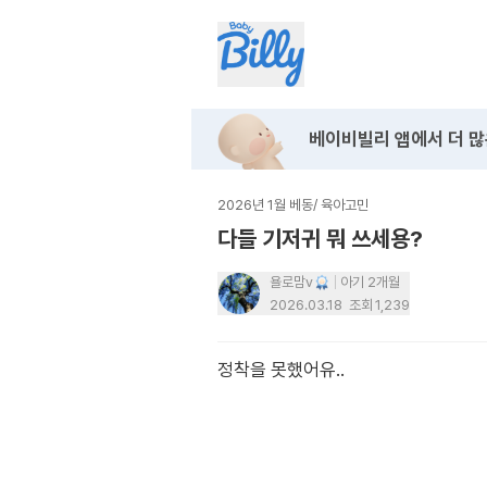
베이비빌리 앱에서
더 많
2026년 1월 베동
/
육아고민
다들 기저귀 뭐 쓰세용?
욜로맘v
아기 2개월
2026.03.18
조회
1,239
정착을 못했어유..