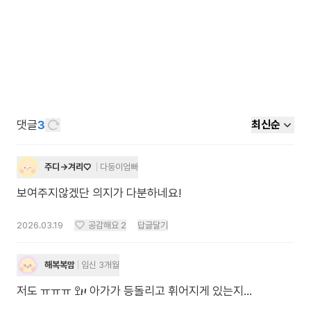
댓글
3
최신순
주디->겨리♡
다둥이엄빠
보여주지않겠단 의지가 다분하네요!
2026.03.19
공감해요
2
답글달기
해복복맘
임신 3개월
저도 ㅠㅠㅠ ꖶዞ 아가가 등돌리고 휘어지게 있는지...