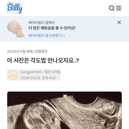
베이비빌리 앱에서
더 많은 베동글을 볼 수 있어요!
베이비빌리 앱 다운받기
2026년 9월 베동
/
성별질문
이 사진은 각도법 안나오지요..?
kungyamom
임신 4개월
2026.03.18
조회
432