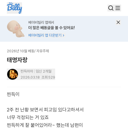
베이비빌리 앱에서
더 많은 베동글을 볼 수 있어요!
베이비빌리 앱 다운받기
2026년 10월 베동
/
자유주제
태명자랑
찐득마마
임신 2개월
2026.03.18
조회
529
찐득이
2주 전 난황 보면서 피고임 있다고하셔서
너무 걱정되는 거 있죠
찐득하게 잘 붙어있어라~ 했는데 남편이