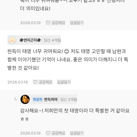
북이 너무 귀여워용~~! 꼬부기 같고!! ㅎㅎ 신행지라
더 의미있네요!
2026.03.19
공감해요
답글달기
🍇연지곤지🍇
임신 4개월
찐득이 태명 너무 귀여워요! 😊 저도 태명 고민할 때 남편과
함께 이야기했던 기억이 나네요. 좋은 의미가 더해지니 더 특
별한 것 같아요!
2026.03.18
공감해요
답글달기
찐득마마
임신 2개월
작성자
감사해요~! 저희만의 첫 태명이라 더 특별한 거 같아요
ㅎㅎ
2026.03.19
공감해요
답글달기