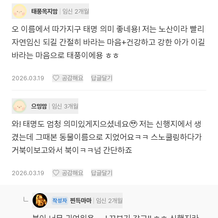
태풍옥지맘
임신 2개월
오 이름에서 따가지구 태명 의미 좋네용! 저는 노산이라 빨리
자연임신 되길 간절히 바라는 마음+건강하고 강한 아가 이길
바라는 마음으로 태풍이에용 ㅎㅎ
2026.03.19
공감해요
답글달기
으밍맘
임신 3개월
와! 태명도 엄청 의미있게지으셨네요🥹 저는 신행지에서 생
겼는데 그때본 동물이름으로 지었어요ㅋㅋ 스노쿨링하다가
거북이보고와서 북이ㅋㅋ넘 간단하죠
2026.03.19
공감해요
답글달기
찐득마마
임신 2개월
작성자