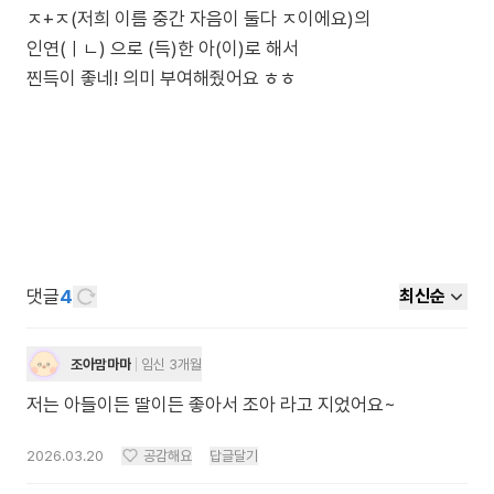
ㅈ+ㅈ(저희 이름 중간 자음이 둘다 ㅈ이에요)의
인연(ㅣㄴ) 으로 (득)한 아(이)로 해서
찐득이 좋네! 의미 부여해줬어요 ㅎㅎ
댓글
4
최신순
조아맘마마
임신 3개월
저는 아들이든 딸이든 좋아서 조아 라고 지었어요~
2026.03.20
공감해요
답글달기