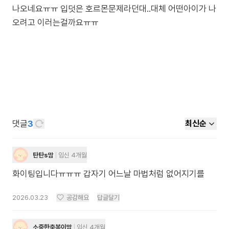
나오네요ㅠㅠ 입덧은 호르몬문제라던대..대체 어떤아이가 나
오려고 이러는걸까요ㅠㅠ
댓글
3
최신순
탄탄s맘
임신 4개월
화이팅입니다ㅠㅠㅠ 갑자기 어느날 마법처럼 없어지기를
2026.03.23
공감해요
답글달기
소중한축복이맘
임신 4개월