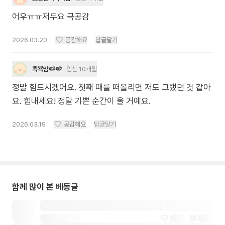
어우ㅠㅠ저두요 극공감
2026.03.20
공감해요
답글달기
뾱뾱맘🍉🍉
임신 10개월
정말 힘드시겠어요. 첫째 때를 떠올리면 저도 그랬던 것 같아
요. 힘내세요! 정말 기쁜 순간이 올 거예요.
2026.03.19
공감해요
답글달기
함께 많이 본 베동글