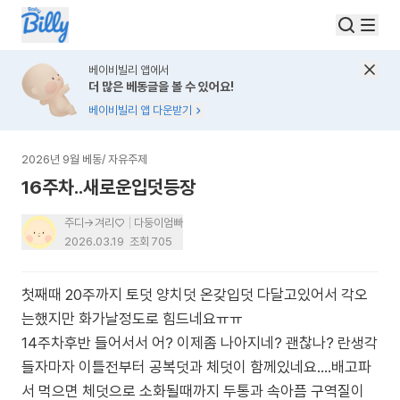
베이비빌리 앱에서
더 많은 베동글을 볼 수 있어요!
베이비빌리 앱 다운받기
2026년 9월 베동
/
자유주제
16주차..새로운입덧등장
주디->겨리♡
다둥이엄빠
2026.03.19
조회
705
첫째때 20주까지 토덧 양치덧 온갖입덧 다달고있어서 각오
는했지만 화가날정도로 힘드네요ㅠㅠ
14주차후반 들어서서 어? 이제좀 나아지네? 괜찮나? 란생각
들자마자 이틀전부터 공복덧과 체덧이 함께있네요....배고파
서 먹으면 체덧으로 소화될때까지 두통과 속아픔 구역질이