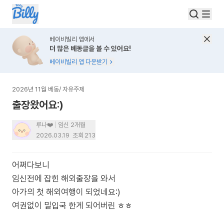
베이비빌리 앱에서
더 많은 베동글을 볼 수 있어요!
베이비빌리 앱 다운받기
2026년 11월 베동
/
자유주제
출장왔어요:)
루나❤️
임신 2개월
2026.03.19
조회
213
어쩌다보니
임신전에 잡힌 해외출장을 와서
아가의 첫 해외여행이 되었네요:)
여권없이 밀입국 한게 되어버린 ㅎㅎ