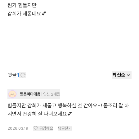
뭔가 힘들지만
댓글
1
최신순
믿음마미에용
임신 2개월
힘들지만 감회가 새롭고 행복하실 것 같아요~! 몸조리 잘 하
시면서 건강히 잘 다녀오세요💕
2026.03.19
공감해요
답글달기