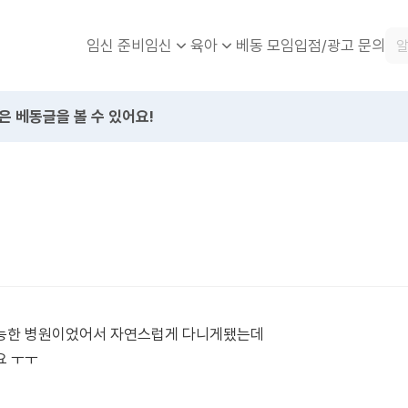
임신 준비
베동 모임
입점/광고 문의
임신
육아
은 베동글을 볼 수 있어요!
가능한 병원이었어서 자연스럽게 다니게됐는데
요 ㅜㅜ