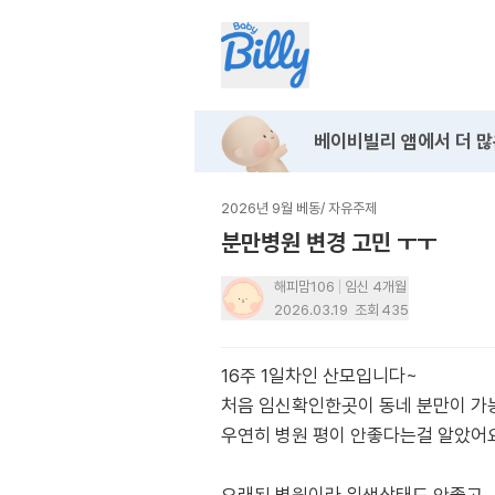
베이비빌리 앱에서
더 많
2026년 9월 베동
/
자유주제
분만병원 변경 고민 ㅜㅜ
해피맘106
임신 4개월
2026.03.19
조회
435
16주 1일차인 산모입니다~
처음 임신확인한곳이 동네 분만이 
우연히 병원 평이 안좋다는걸 알았어