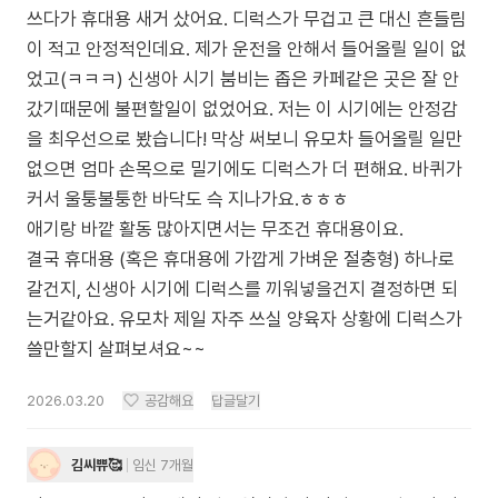
쓰다가 휴대용 새거 샀어요. 디럭스가 무겁고 큰 대신 흔들림
이 적고 안정적인데요. 제가 운전을 안해서 들어올릴 일이 없
었고(ㅋㅋㅋ) 신생아 시기 붐비는 좁은 카페같은 곳은 잘 안
갔기때문에 불편할일이 없었어요. 저는 이 시기에는 안정감
을 최우선으로 봤습니다! 막상 써보니 유모차 들어올릴 일만
없으면 엄마 손목으로 밀기에도 디럭스가 더 편해요. 바퀴가
커서 울퉁불퉁한 바닥도 슥 지나가요.ㅎㅎㅎ
애기랑 바깥 활동 많아지면서는 무조건 휴대용이요.
결국 휴대용 (혹은 휴대용에 가깝게 가벼운 절충형) 하나로
갈건지, 신생아 시기에 디럭스를 끼워넣을건지 결정하면 되
는거같아요. 유모차 제일 자주 쓰실 양육자 상황에 디럭스가
쓸만할지 살펴보셔요~~
2026.03.20
공감해요
답글달기
김씨쀼🥰
임신 7개월