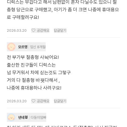
디럭스는 무겁다고 해서 남편없이 혼자 다닐수도 있으니 절
충형 당근으로 구매했고, 아기가 좀 더 크면 나중에 휴대용으
로 구매할려구요!
2026.03.20
공감해요
답글달기
모르영
임신 8개월
전 부가부 절충형 사놕어요!
출산한 친구들이 디럭스는
넘 무거워서 차에 싣는것도 그렇구
거의 다 절충형 바꿧다해서 ,
나중에 휴대용하나 사려구요!
2026.03.20
공감해요
답글달기
넨네🐰
다둥이엄빠