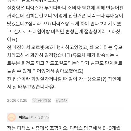
상체가 일으켜세워져있죠)
절충형은 디럭스가 무겁다하니 소비자 필요에 의해 만들어진
거라는데 접히는걸보니 '이렇게 접힐거면 디럭스나 휴대용이
낫겠는데?'싶더라고요(디럭스랑 크게 차이 안나보이기도했
고, 실제로 프레임이랑 바퀴만 변형된게 절충형이라고 하셨
어요)
전 매장에서 오르빗G5가 행사하고있었고, 꽤 오래타는 유모
차라고해서 과감히 결정했습니다(유모차 애기 탑승하는 시
트부분 회전도 되고 각도조절도되는데다가 발판도 단계별로
늘릴 수 있게 되어있어서 좋아보였어요)
전 집순이라 화장실가거나할 때 같이 가는용으로(?) 집안에
서 잘 태우고있습니다😂
2026.03.25
공감해요
답글달기
씨솔트
아기 23개월
저는 디럭스 + 휴대용 조합이요. 디럭스 당근해서 8~9개월