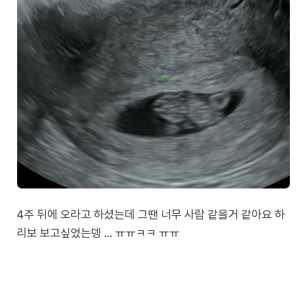
4주 뒤에 오라고 하셨는데 그땐 너무 사람 같을거 같아요 하
리보 보고싶었는뎅 ... ㅠㅠㅋㅋ ㅠㅠ