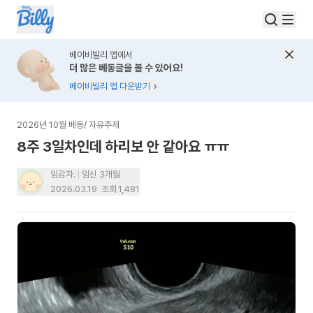
베이비빌리 앱에서
더 많은 베동글을 볼 수 있어요!
베이비빌리 앱 다운받기
2026년 10월 베동
/
자유주제
8주 3일차인데 하리보 안 같아요 ㅠㅠ
임감자.
임신 3개월
2026.03.19
조회
1,481