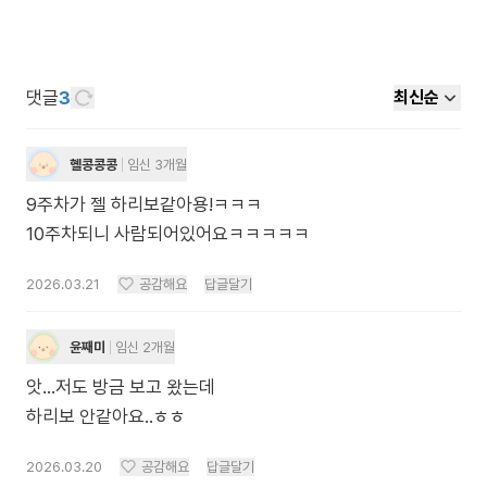
댓글
3
최신순
혤콩콩콩
임신 3개월
9주차가 젤 하리보같아용!ㅋㅋㅋ
10주차되니 사람되어있어요ㅋㅋㅋㅋㅋ
2026.03.21
공감해요
답글달기
윤째미
임신 2개월
앗...저도 방금 보고 왔는데
하리보 안같아요..ㅎㅎ
2026.03.20
공감해요
답글달기