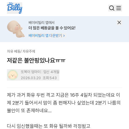
베이비빌리 앱에서
더 많은 베동글을 볼 수 있어요!
베이비빌리 앱 다운받기
자유 베동
/
자유주제
저같은 불안핑있나요ㅠㅠ
또복이 엄마미
임신 4개월
2026.03.20
조회
543
제가 과거 화유 두번 격고 지금은 16주 4일차 되었는데요 이
제 2분기 들어서서 맘이 좀 편해지나 싶었는데 2분기 나름의
불안이 또 존재하네요…
다시 임신했을때는 또 화유 될까봐 걱정됬고