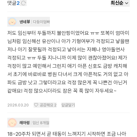
댓글
2
최신순
넨네🐰
다둥이엄빠
저도 임신부터 두돌까지 불안핑이었어요 ㅠㅠ 또복이 엄마미
님처럼 임신해선 유산이나 아가 기형여부가 걱정되고 낳을땐
저나 아기 잘못될까 걱정되고 낳아서는 자폐나 영아돌연사
걱정되고 ㅠㅠ 두돌 지나니까 이제 많이 괜찮아졌어요! 제가
걱정이 많고 예민해서 그런지 애기 아픈 신호도 금방 캐치해
서 초기에 바로바로 병원 다녀서 크게 아픈적도 거의 없고 아
파도 금방 낫고 그렇더라고요 걱정 많은게 꼭 나쁜건 아닌거
같애요! 걱정 많으시더라도 잠은 꼭 푹 많이 자두세요~
2026.03.20
공감해요
2
답글달기
레아링
임신 8개월
18~20주차 되면서 곧 태동이 느껴지기 시작하면 조금 나아