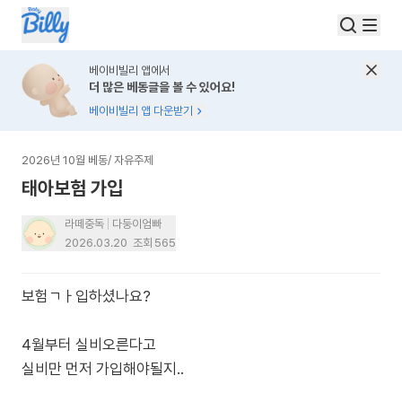
베이비빌리 앱에서
더 많은 베동글을 볼 수 있어요!
베이비빌리 앱 다운받기
2026년 10월 베동
/
자유주제
태아보험 가입
라떼중독
다둥이엄빠
2026.03.20
조회
565
보험ㄱㅏ입하셨나요?
4월부터 실비오른다고
실비만 먼저 가입해야될지..